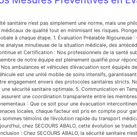
sanitaire n’est pas simplement une norme, mais une philoso
s médicaux de qualité tout en minimisant les risques. Plon
 globale à chaque étape. 1. Évaluation Préalable Rigoureus
e analyse minutieuse de la situation médicale, des antécéd
ntinue et Certification : Nos professionnels de la santé su
membre de notre équipe est pleinement qualifié pour répond
 : Nos ambulances et véhicules d’évacuation sont équipés d
icule est une unité mobile de soins intensifs, garantissant
tre engagement envers des protocoles sanitaires stricts. N
r une sécurité sanitaire optimale. 5. Communication en Te
ssurent une coordination transparente entre les membres de
nnementaux : Que ce soit pour une évacuation intercontinent
ces locales, chaque facteur est pris en compte pour garant
us sommes témoins de l’évolution rapide du transport médica
jourd’hui, chez SECOURS ABALO, cette évolution se traduit 
 Conclusion : Chez SECOURS ABALO, la sécurité sanitaire n’e