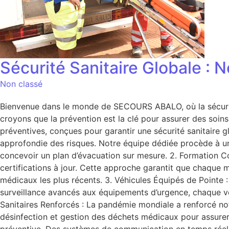
Sécurité Sanitaire Globale :
Non classé
Bienvenue dans le monde de SECOURS ABALO, où la sécurité 
croyons que la prévention est la clé pour assurer des soin
préventives, conçues pour garantir une sécurité sanitaire
approfondie des risques. Notre équipe dédiée procède à un
concevoir un plan d’évacuation sur mesure. 2. Formation Co
certifications à jour. Cette approche garantit que chaque 
médicaux les plus récents. 3. Véhicules Équipés de Pointe
surveillance avancés aux équipements d’urgence, chaque véh
Sanitaires Renforcés : La pandémie mondiale a renforcé no
désinfection et gestion des déchets médicaux pour assure
préventive. Des systèmes de communication en temps réel a