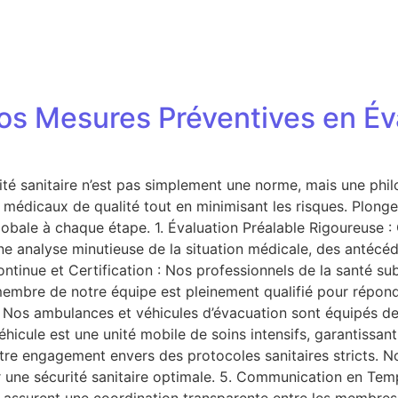
 Nos Mesures Préventives en É
sanitaire n’est pas simplement une norme, mais une philoso
s médicaux de qualité tout en minimisant les risques. Plon
 globale à chaque étape. 1. Évaluation Préalable Rigoureus
e analyse minutieuse de la situation médicale, des antécéd
ntinue et Certification : Nos professionnels de la santé su
membre de notre équipe est pleinement qualifié pour répond
 : Nos ambulances et véhicules d’évacuation sont équipés d
icule est une unité mobile de soins intensifs, garantissant
tre engagement envers des protocoles sanitaires stricts. N
r une sécurité sanitaire optimale. 5. Communication en Te
ssurent une coordination transparente entre les membres de