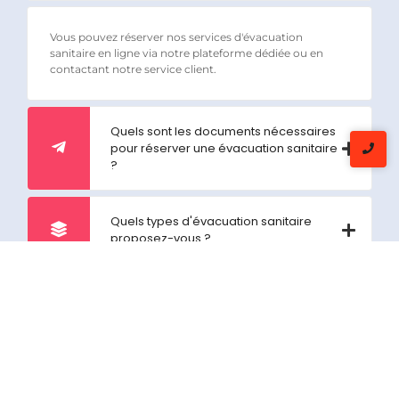
Vous pouvez réserver nos services d'évacuation
sanitaire en ligne via notre plateforme dédiée ou en
contactant notre service client.
Quels sont les documents nécessaires
pour réserver une évacuation sanitaire
?
Quels types d'évacuation sanitaire
proposez-vous ?
Comment puis-je connaître le coût de
l'évacuation sanitaire ?
Puis-je souscrire à une assurance
spécifique pour l'évacuation sanitaire ?